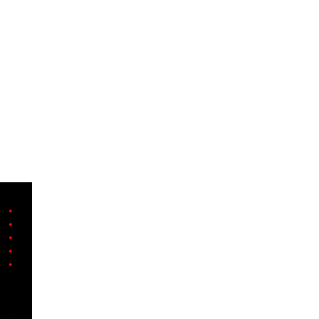
OLQUE
esarial y particular