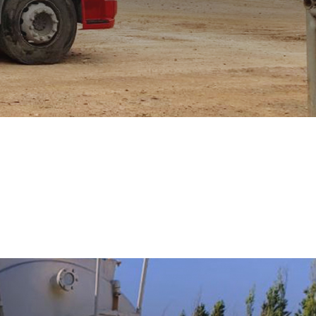
mas
s