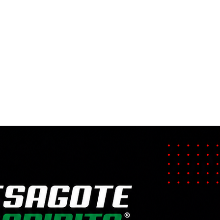
ÁNICO Y REM
capacitado para rescate vehicular empr