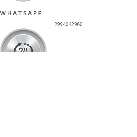
Base operativa Plottier y Neuquén
MAIL
info@desagoterapidito.com.ar