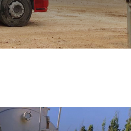
mas
s