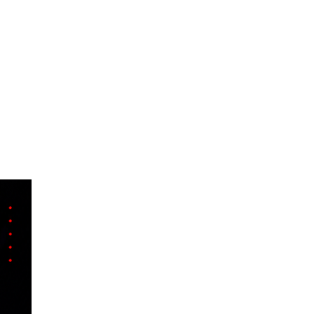
OLQUE
esarial y particular